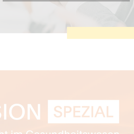
Diese Cookies sind erforderlich, um die grundlegende
Funktionalität der Website zu sichern.
Tracking- und Targeting-Cookies
Diese Cookies sind erforderlich, um unsere Website auf Ihre
Bedürfnisse hin zu optimieren. Hierzu gehört eine
bedarfsgerechte Gestaltung und fortlaufende Verbesserung
unseres Angebotes einschließlich der Verknüpfung zu Social-
Media-Angeboten von z.B. Facebook und LinkedIn.
Betreibercookies
Diese Cookies sind erforderlich, um z.B. Google Maps zu
nutzen oder eingebettete Videos abspielen zu können.