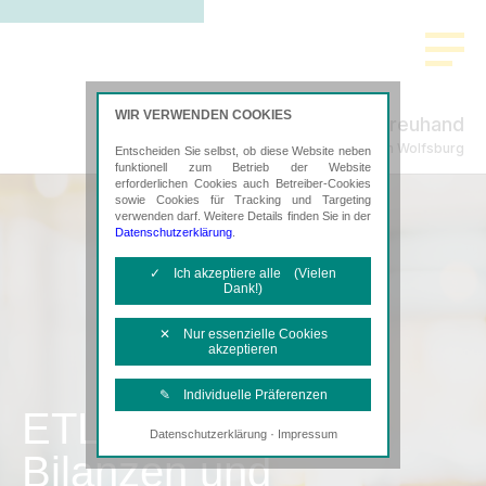
WIR VERWENDEN COOKIES
Aller Treuhand
Steuerberatung in Wolfsburg
Entscheiden Sie selbst, ob diese Website neben
funktionell zum Betrieb der Website
erforderlichen Cookies auch Betreiber-Cookies
sowie Cookies für Tracking und Targeting
verwenden darf. Weitere Details finden Sie in der
Datenschutzerklärung
.
✓ Ich akzeptiere alle (Vielen
Dank!)
✕ Nur essenzielle Cookies
akzeptieren
✎ Individuelle Präferenzen
ETL
·
Datenschutzerklärung
Impressum
Notwendige Cookies
Bilanzen und
Diese Cookies sind erforderlich, um die
grundlegende Funktionalität der Website