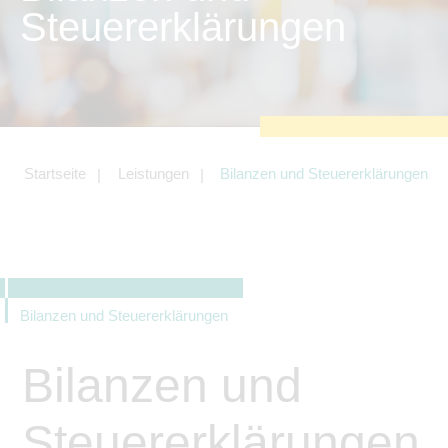
zu sichern.
Steuererklärungen
Tracking- und Targeting-Cookies
Diese Cookies sind erforderlich, um
unsere Website auf Ihre Bedürfnisse hin
zu optimieren. Hierzu gehört eine
bedarfsgerechte Gestaltung und
fortlaufende Verbesserung unseres
Angebotes einschließlich der
Verknüpfung zu Social-Media-
Angeboten von z.B. Facebook und
Startseite
Leistungen
Bilanzen und Steuererklärungen
LinkedIn.
Betreibercookies
Diese Cookies sind erforderlich, um z.B.
Google Maps zu nutzen oder
eingebettete Videos abspielen zu
können.
Bilanzen und Steuererklärungen
Bilanzen und
Steuererklärungen