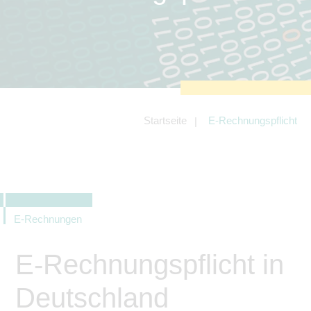
zu sichern.
Tracking- und Targeting-Cookies
Diese Cookies sind erforderlich, um
unsere Website auf Ihre Bedürfnisse hin
zu optimieren. Hierzu gehört eine
bedarfsgerechte Gestaltung und
fortlaufende Verbesserung unseres
Angebotes einschließlich der
Verknüpfung zu Social-Media-
Angeboten von z.B. Facebook und
Startseite
E-Rechnungspflicht
LinkedIn.
Betreibercookies
Diese Cookies sind erforderlich, um z.B.
Google Maps zu nutzen oder
eingebettete Videos abspielen zu
können.
E-Rechnungen
E-Rechnungspflicht in
Deutschland