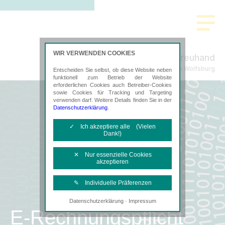
WIR VERWENDEN COOKIES
Aller Treuhand
Steuerberatung in Wolfsburg
Entscheiden Sie selbst, ob diese Website neben
funktionell zum Betrieb der Website
erforderlichen Cookies auch Betreiber-Cookies
sowie Cookies für Tracking und Targeting
verwenden darf. Weitere Details finden Sie in der
Datenschutzerklärung
.
✓ Ich akzeptiere alle (Vielen
Dank!)
✕ Nur essenzielle Cookies
akzeptieren
✎ Individuelle Präferenzen
·
Datenschutzerklärung
Impressum
Notwendige Cookies
E-Rechnungspflicht
Diese Cookies sind erforderlich, um die
grundlegende Funktionalität der Website