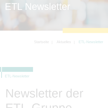
zu sichern.
ETL Newsletter
Tracking- und Targeting-Cookies
Diese Cookies sind erforderlich, um
unsere Website auf Ihre Bedürfnisse hin
zu optimieren. Hierzu gehört eine
bedarfsgerechte Gestaltung und
fortlaufende Verbesserung unseres
Angebotes einschließlich der
Verknüpfung zu Social-Media-
Angeboten von z.B. Facebook und
Startseite
Aktuelles
ETL-Newsletter
LinkedIn.
Betreibercookies
Diese Cookies sind erforderlich, um z.B.
Google Maps zu nutzen oder
eingebettete Videos abspielen zu
können.
ETL-Newsletter
Newsletter der
ETL-Gruppe