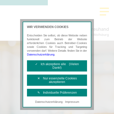
WIR VERWENDEN COOKIES
Aller Treuhand
Steuerberatung in Wolfsburg
Entscheiden Sie selbst, ob diese Website neben
funktionell zum Betrieb der Website
erforderlichen Cookies auch Betreiber-Cookies
sowie Cookies für Tracking und Targeting
verwenden darf. Weitere Details finden Sie in der
Datenschutzerklärung
.
✓ Ich akzeptiere alle (Vielen
Dank!)
✕ Nur essenzielle Cookies
akzeptieren
✎ Individuelle Präferenzen
·
Datenschutzerklärung
Impressum
Notwendige Cookies
Diese Cookies sind erforderlich, um die
grundlegende Funktionalität der Website