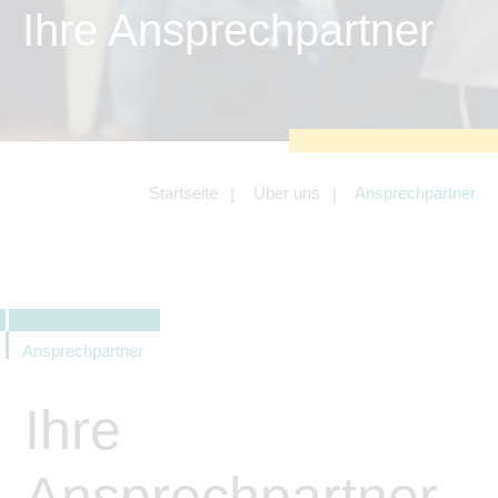
zu sichern.
Ihre Ansprechpartner
Tracking- und Targeting-Cookies
Diese Cookies sind erforderlich, um
unsere Website auf Ihre Bedürfnisse hin
zu optimieren. Hierzu gehört eine
bedarfsgerechte Gestaltung und
fortlaufende Verbesserung unseres
Angebotes einschließlich der
Verknüpfung zu Social-Media-
Angeboten von z.B. Facebook und
Startseite
Über uns
Ansprechpartner
LinkedIn.
Betreibercookies
Diese Cookies sind erforderlich, um z.B.
Google Maps zu nutzen oder
eingebettete Videos abspielen zu
können.
Ansprechpartner
Ihre
Ansprechpartner