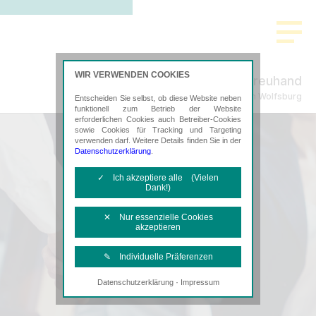
WIR VERWENDEN COOKIES
Aller Treuhand
Steuerberatung in Wolfsburg
Entscheiden Sie selbst, ob diese Website neben
funktionell zum Betrieb der Website
erforderlichen Cookies auch Betreiber-Cookies
sowie Cookies für Tracking und Targeting
verwenden darf. Weitere Details finden Sie in der
Datenschutzerklärung
.
✓ Ich akzeptiere alle (Vielen
Dank!)
✕ Nur essenzielle Cookies
akzeptieren
✎ Individuelle Präferenzen
·
Datenschutzerklärung
Impressum
Notwendige Cookies
Diese Cookies sind erforderlich, um die
grundlegende Funktionalität der Website