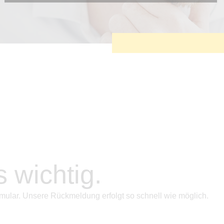
Diese Cookies sind erforderlich, um die grundlegende
Funktionalität der Website zu sichern.
Tracking- und Targeting-Cookies
Diese Cookies sind erforderlich, um unsere Website auf Ihre
Bedürfnisse hin zu optimieren. Hierzu gehört eine
bedarfsgerechte Gestaltung und fortlaufende Verbesserung
unseres Angebotes einschließlich der Verknüpfung zu
Social-Media-Angeboten von z.B. Facebook und LinkedIn.
Betreibercookies
Diese Cookies sind erforderlich, um z.B. Google Maps zu
nutzen oder eingebettete Videos abspielen zu können.
s wichtig.
mular. Unsere Rückmeldung erfolgt so schnell wie möglich.