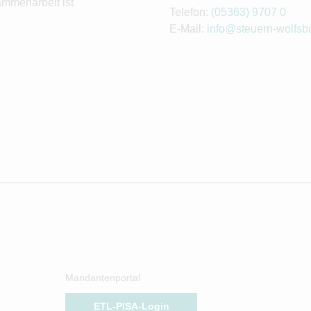
ammenarbeit ist
Telefon:
(05363) 9707 0
E-Mail:
info@steuern-wolfsb
Mandantenportal
ETL-PISA-Login