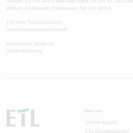
Senden Sie uns eine E-Mail oder rufen Sie uns an. Die Zus
einfach und bequem. Überzeugen Sie sich selbst!
ETL Aller Treuhand GmbH
Steuerberatungsgesellschaft
Helmstedter Straße 9A
38448 Wolfsburg
Über uns
Unsere Kanzlei
ETL Qualitätskanzlei